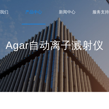
我们
产品中心
新闻中心
服务支持
美国AMT公司 CCD
Agar自动离子溅射仪
减震台
PIE等离子清洗仪 plasma cleaners
真空系统
快速冷冻替代装置
Agar自动离子溅射仪
cryogenic-FIB制样工具
试片吸取系统