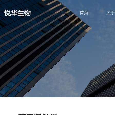
首页
关于
AutoCUTS
消磁器
日本Mul Build样品杆
FEG及Lab6灯丝
CryoMatrix® 微筛阵列支持膜
光电关联系统
镀膜仪
电子束曝光系统